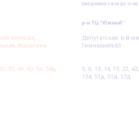
ЕЖЕДНЕВНО С 8:00 ДО 21:00
ул. Широ
р-н ТЦ "Южный"
Ближайшие остано
кий колледж,
Депутатская, 6-й м
льная, Малыгина.
Гимназия№83
Маршруты этих ост
 30, 35, 48, 49, 54, 54д,
5, 6, 13, 14, 17, 22, 42
134, 51д, 51д, 57д