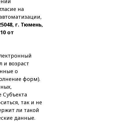
ении
гласие на
 автоматизации,
048, г. Тюмень,
10 от
электронный
л и возраст
анные о
полнение форм).
нных,
е Субъекта
иться, так и не
ержит ли такой
ские данные.