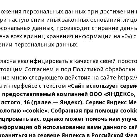
тожения персональных данных при достижении 
ри наступлении иных законных оснований: лицо
рсональных данных, производит стирание данн
ена всех единиц хранения информации на «0») с
ении персональных данных.
огласна квалифицировать в качестве своей прос
стоящим Согласием и под Политикой обработки
ие мною следующего действия на сайте https://
а интерфейсе с текстом
«Сайт использует серви
, предоставляемый компанией ООО «ЯНДЕКС», 1
Толстого, 16 (далее — Яндекс). Сервис Яндекс М
нологию «cookie». Собранная при помощи cooki
цировать вас, однако может помочь нам улуч
нформация об использовании вами данного сай
храниться на сервере Яндекса в Российской Фе