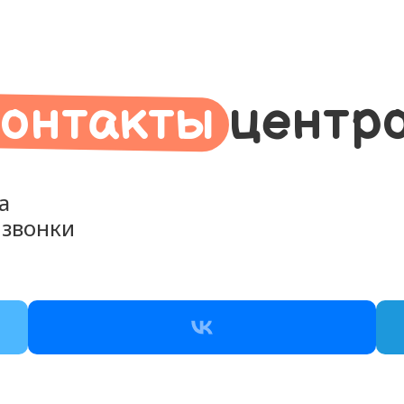
онтакты
центр
а
 звонки