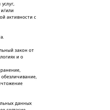
услуг,
 и/или
ой активности с
а.
льный закон от
логиях и о
хранение,
, обезличивание,
ничтожение
нальных данных
ее согласие