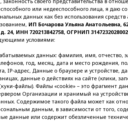
 законность своего представительства в отнош
способного или недееспособного лица, я даю со
нальных данных как без использования средств
льзованием,
ИП Бочарова Ульяна Анатольевна, 625
 д. 24, ИНН 720213842758, ОГРНИП 3147232028002
дующими условиями:
рабатываемых данных: фамилия, имя, отчество, 
лефонов, год, месяц, дата и место рождения, по
а, IP-адрес, Данные о браузере и устройстве, д
ницах, данные о действиях на сайте (клики, за
(куки-файлы). Файлы «cookie» – это фрагмент да
ервером Организации и хранимый на устройств
нных. Содержимое такого файла может как относ
рсональным данным, в зависимости от того, сод
ые данные или содержит обезличенные техниче