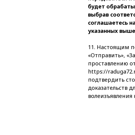
будет обрабатыв
выбрав соответс
соглашаетесь на
указанных выш
11. Настоящим п
«Отправить», «За
проставлению от
https://raduga72
подтвердить сто
доказательств д
волеизъявления 