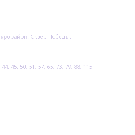
тная 19к1
вки:
икрорайон, Сквер Победы,
ановок:
, 44, 45, 50, 51, 57, 65, 73, 79, 88, 115,