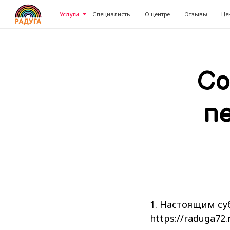
Услуги
Специалисты
О центре
Отзывы
Цены
Бл
Со
п
1. Настоящим су
https://raduga72