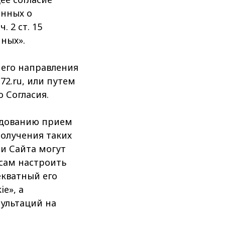
анных о
 2 ст. 15
нных».
 его направления
72.ru, или путем
 Согласия.
рудованию прием
получения таких
и Сайта могут
 сам настроить
екватный его
e», а
сультаций на