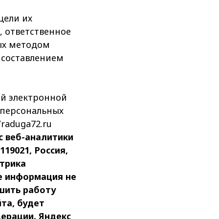
цели их
, ответственное
ых методом
 составлением
той электронной
 персональных
raduga72.ru
с веб-аналитики
19021, Россия,
етрика
e информация не
шить работу
та, будет
дерации. Яндекс