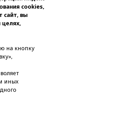
вания cookies,
 сайт, вы
 целях,
ю на кнопку
вку»,
зволяет
м иных
одного