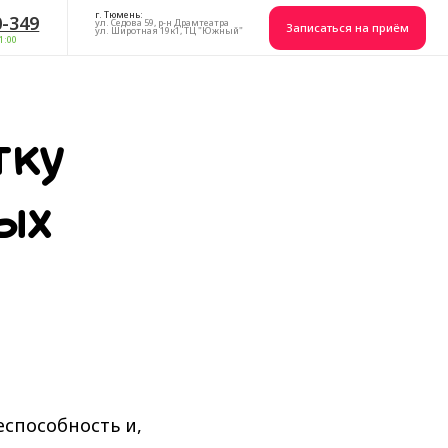
 Тюмень:
. Седова 59, р-н Драмтеатра
Записаться на приём
. Широтная 19к1, ТЦ "Южный"
тку
ых
ееспособность и,