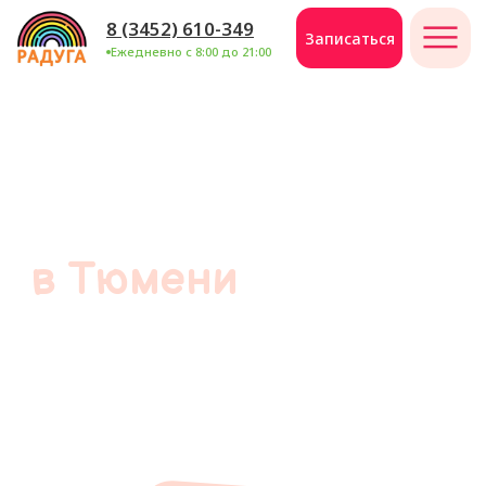
8 (3452) 610-349
Записаться
Ежедневно с 8:00 до 21:00
Заключения
психолога
и логопеда
в Тюмени
Справка от логопеда в сад и школу,
заключение логопеда для ПМПК,
заключение психолога для МСЭ